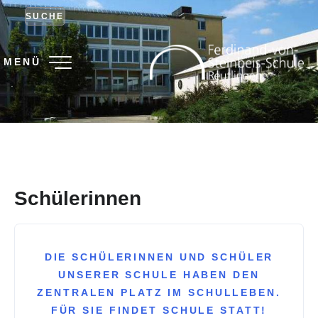
SUCHE
MENÜ
.
Schülerinnen
DIE SCHÜLERINNEN UND SCHÜLER
UNSERER SCHULE HABEN DEN
ZENTRALEN PLATZ IM SCHULLEBEN.
FÜR SIE FINDET SCHULE STATT!