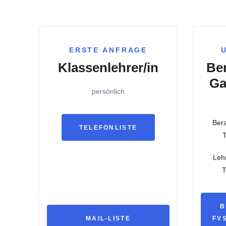
ERSTE ANFRAGE
Klassenlehrer/in
Ber
Ga
persönlich
Ber
TELEFONLISTE
T
Lehr
T
B
MAIL-LISTE
FV