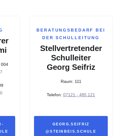
G
BERATUNGSBEDARF BEI
DER SCHULLEITUNG
rer
Stellvertretender
mi
Schulleiter
 004
Georg Seifriz
17
Raum: 111
09
30
Telefon:
07121 - 485 121
R-
GEORG.SEIFRIZ
ULE
@STEINBEIS.SCHULE